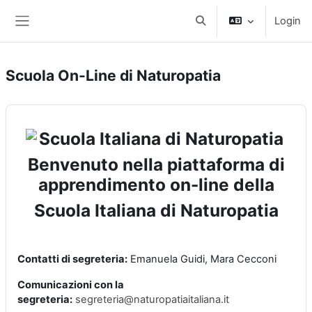
Vai al contenuto principale
Login
Attiva/disattiva input di r
Pannello laterale
Scuola On-Line di Naturopatia
Benvenuto nella piattaforma di
apprendimento on-line della
Scuola Italiana di Naturopatia
Contatti di segreteria:
Emanuela Guidi, Mara Cecconi
Comunicazioni con la
segreteria:
segreteria@naturopatiaitaliana.it